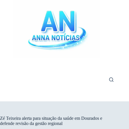
Pular
para
o
conteúdo
Zé Teixeira alerta para situação da saúde em Dourados e
defende revisão da gestão regional