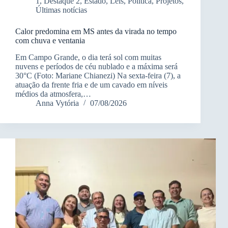
1
,
Destaque 2
,
Estado
,
Leis
,
Política
,
Projetos
,
Últimas notícias
Calor predomina em MS antes da virada no tempo
com chuva e ventania
Em Campo Grande, o dia terá sol com muitas
nuvens e períodos de céu nublado e a máxima será
30°C (Foto: Mariane Chianezi) Na sexta-feira (7), a
atuação da frente fria e de um cavado em níveis
médios da atmosfera,…
Anna Vytória
07/08/2026