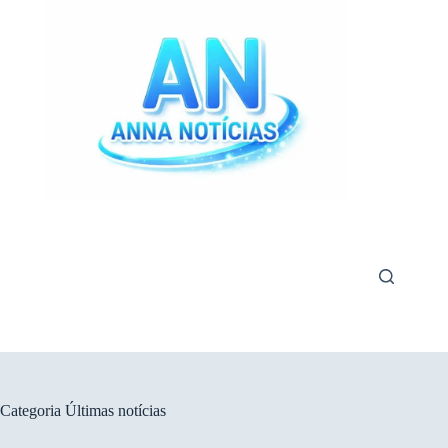
Pular
para
o
conteúdo
Categoria
Últimas notícias