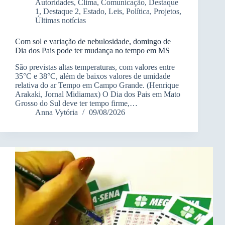
Autoridades
,
Clima
,
Comunicação
,
Destaque
1
,
Destaque 2
,
Estado
,
Leis
,
Política
,
Projetos
,
Últimas notícias
Com sol e variação de nebulosidade, domingo de
Dia dos Pais pode ter mudança no tempo em MS
São previstas altas temperaturas, com valores entre
35°C e 38°C, além de baixos valores de umidade
relativa do ar Tempo em Campo Grande. (Henrique
Arakaki, Jornal Midiamax) O Dia dos Pais em Mato
Grosso do Sul deve ter tempo firme,…
Anna Vytória
09/08/2026