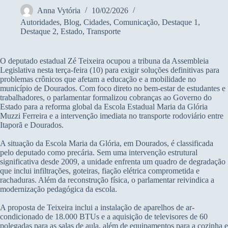
Anna Vytória
10/02/2026
Autoridades
,
Blog
,
Cidades
,
Comunicação
,
Destaque 1
,
Destaque 2
,
Estado
,
Transporte
O deputado estadual Zé Teixeira ocupou a tribuna da Assembleia
Legislativa nesta terça-feira (10) para exigir soluções definitivas para
problemas crônicos que afetam a educação e a mobilidade no
município de Dourados. Com foco direto no bem-estar de estudantes e
trabalhadores, o parlamentar formalizou cobranças ao Governo do
Estado para a reforma global da Escola Estadual Maria da Glória
Muzzi Ferreira e a intervenção imediata no transporte rodoviário entre
Itaporã e Dourados.
A situação da Escola Maria da Glória, em Dourados, é classificada
pelo deputado como precária. Sem uma intervenção estrutural
significativa desde 2009, a unidade enfrenta um quadro de degradação
que inclui infiltrações, goteiras, fiação elétrica comprometida e
rachaduras. Além da reconstrução física, o parlamentar reivindica a
modernização pedagógica da escola.
A proposta de Teixeira inclui a instalação de aparelhos de ar-
condicionado de 18.000 BTUs e a aquisição de televisores de 60
polegadas para as salas de aula, além de equipamentos para a cozinha e