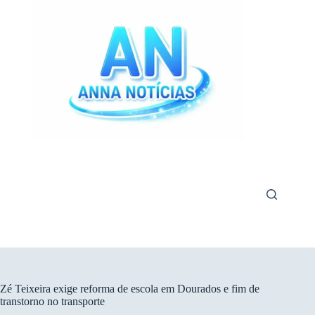
Pular
para
o
conteúdo
Zé Teixeira exige reforma de escola em Dourados e fim de
transtorno no transporte