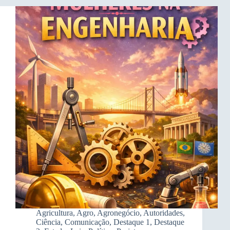
Agricultura
,
Agro
,
Agronegócio
,
Autoridades
,
Ciência
,
Comunicação
,
Destaque 1
,
Destaque