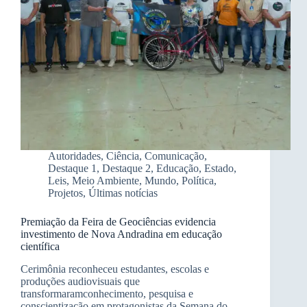
Autoridades
,
Ciência
,
Comunicação
,
Destaque 1
,
Destaque 2
,
Educação
,
Estado
,
Leis
,
Meio Ambiente
,
Mundo
,
Política
,
Projetos
,
Últimas notícias
Premiação da Feira de Geociências evidencia
investimento de Nova Andradina em educação
científica
Cerimônia reconheceu estudantes, escolas e
produções audiovisuais que
transformaramconhecimento, pesquisa e
conscientização em protagonistas da Semana do