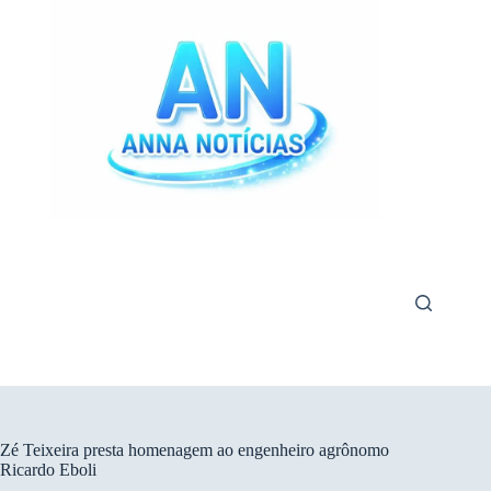
Pular
para
o
conteúdo
Zé Teixeira presta homenagem ao engenheiro agrônomo
Ricardo Eboli