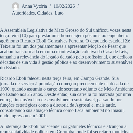
Anna Vytória
10/02/2026
Autoridades
,
Cidades
,
Luto
A Assembleia Legislativa de Mato Grosso do Sul unificou vozes nesta
terça-feira (10) para prestar uma homenagem póstuma ao engenheiro
agrônomo Ricardo Eboli Gonçalves Ferreira. O deputado estadual Zé
Teixeira foi um dos parlamentares a apresentar Moção de Pesar que
acabou transformada em uma manifestação coletiva da Casa de Leis,
tamanha a relevância do legado deixado pelo profissional, que dedicou
décadas de sua vida à gestão pública e ao desenvolvimento sustentável
do Estado.
Ricardo Eboli faleceu nesta terça-feira, em Campo Grande. Sua
jornada de serviço à população começou precocemente na década de
1990, quando assumiu o cargo de secretário adjunto de Meio Ambiente
do Estado aos 25 anos. Desde então, sua carreira foi marcada por uma
entrega incansável ao desenvolvimento sustentável, passando por
funções estratégicas como a diretoria da Agrosul e, mais tarde,
consolidando sua atuação técnica como fiscal ambiental no Imasul,
onde ingressou em 2001.
A liderança de Eboli transcendeu os gabinetes técnicos e alcançou a
representatividade política em Corumbá, onde foi secretário municipal