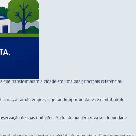
s que transformaram a cidade em uma das principais referências
strial, atraindo empresas, gerando oportunidades e contribuindo
preservação de suas tradições. A cidade mantém viva sua identidade
tribuíram para construir a história do município. É um momento de