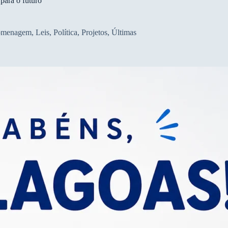
para o futuro
menagem
,
Leis
,
Política
,
Projetos
,
Últimas