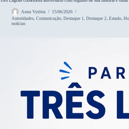
Três Lagoas comemora aniversário com orgulho de sua história e olhar 
Anna Vytória
15/06/2026
Autoridades
,
Comunicação
,
Destaque 1
,
Destaque 2
,
Estado
,
Ho
notícias