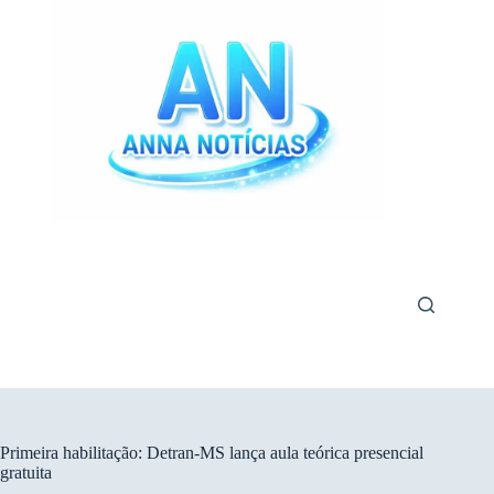
Pular
para
o
conteúdo
Primeira habilitação: Detran-MS lança aula teórica presencial
gratuita