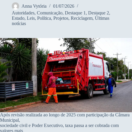
Anna Vytória
01/07/2026
Autoridades
,
Comunicação
,
Destaque 1
,
Destaque 2
,
Estado
,
Leis
,
Política
,
Projetos
,
Reciclagem
,
Últimas
notícias
Após revisão realizada ao longo de 2025 com participação da Câmara
Municipal,
sociedade civil e Poder Executivo, taxa passa a ser cobrada com
valores mais