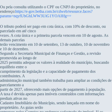
Ou pela consulta utilizando o CPF ou CNPJ do proprietário, no
endereço:
https://e-gov.betha.com.br/cdweb/resource.faces?
params=nqyfUbGhLWW3UiG1YOAHfg==
O tributo poderá ser pago em cota única, com 10% de desconto, ou
parcelado em até cinco
vezes. A cota única e a primeira parcela vencem em 10 de agosto. As
demais parcelas
terão vencimento em 10 de setembro, 13 de outubro, 10 de novembro
e 10 de dezembro.
Segundo a Secretaria Municipal de Finanças e Gestão, a revisão
promovida ao longo de
2025 permitiu adequar os valores à realidade do município, buscando
equilíbrio entre o
cumprimento da legislação e a capacidade de pagamento dos
contribuintes. A
administração municipal também trabalha para ampliar as condições de
parcelamento a
partir de 2027, oferecendo mais opções de pagamento à população.
A taxa é devida apenas para imóveis construídos com informações
prediais ativas no
Cadastro Imobiliário do Município, sendo lançada em nome do
proprietário. As guias serão
entregues pelos Correios no endereço cadastrado do imóvel. Já os