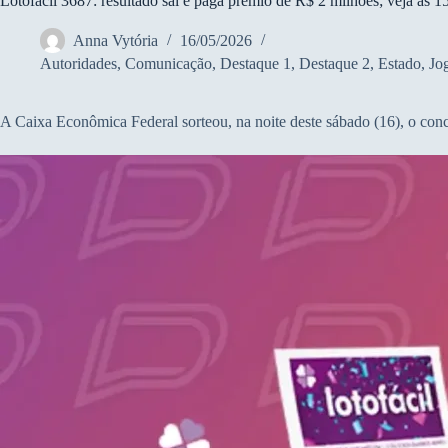
Lotofácil 3687: resultado sai e paga prêmio de R$ 2 milhões; veja as 1
Anna Vytória
16/05/2026
Autoridades
,
Comunicação
,
Destaque 1
,
Destaque 2
,
Estado
,
Jo
A Caixa Econômica Federal sorteou, na noite deste sábado (16), o co