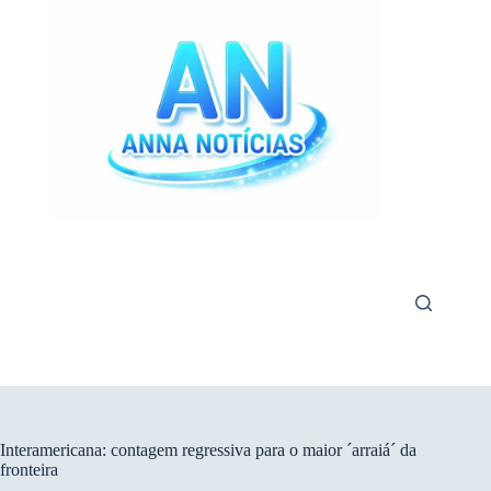
Pular
para
o
conteúdo
Interamericana: contagem regressiva para o maior ´arraiá´ da
fronteira