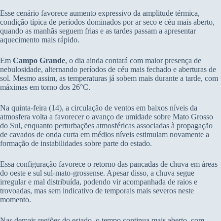
Esse cenário favorece aumento expressivo da amplitude térmica,
condição típica de períodos dominados por ar seco e céu mais aberto,
quando as manhãs seguem frias e as tardes passam a apresentar
aquecimento mais rápido.
Em
Campo Grande
, o dia ainda contará com maior presença de
nebulosidade, alternando períodos de céu mais fechado e aberturas de
sol. Mesmo assim, as temperaturas já sobem mais durante a tarde, com
máximas em torno dos 26°C.
Na quinta-feira (14), a circulação de ventos em baixos níveis da
atmosfera volta a favorecer o avanço de umidade sobre Mato Grosso
do Sul, enquanto perturbações atmosféricas associadas à propagação
de cavados de onda curta em médios níveis estimulam novamente a
formação de instabilidades sobre parte do estado.
Essa configuração favorece o retorno das pancadas de chuva em áreas
do oeste e sul sul-mato-grossense. Apesar disso, a chuva segue
irregular e mal distribuída, podendo vir acompanhada de raios e
trovoadas, mas sem indicativo de temporais mais severos neste
momento.
Nas demais regiões do estado, o tempo continua mais aberto, com