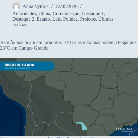
Anna Vytória
12/05/2026
Autoridades
,
Clima
,
Comunicação
,
Destaque 1
,
Destaque 2
,
Estado
,
Leis
,
Política
,
Projetos
,
Últimas
notícias
As mínimas ficam em torno dos 10°C e as máximas podem chegar aos
23°C em Campo Grande