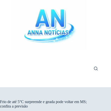
Pular
para
o
conteúdo
Frio de até 5°C surpreende e geada pode voltar em MS;
confira a previsão