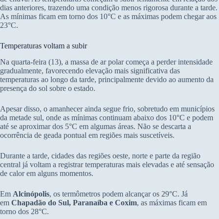
dias anteriores, trazendo uma condição menos rigorosa durante a tarde.
As mínimas ficam em torno dos 10°C e as máximas podem chegar aos
23°C.
Temperaturas voltam a subir
Na quarta-feira (13), a massa de ar polar começa a perder intensidade
gradualmente, favorecendo elevação mais significativa das
temperaturas ao longo da tarde, principalmente devido ao aumento da
presença do sol sobre o estado.
Apesar disso, o amanhecer ainda segue frio, sobretudo em municípios
da metade sul, onde as mínimas continuam abaixo dos 10°C e podem
até se aproximar dos 5°C em algumas áreas. Não se descarta a
ocorrência de geada pontual em regiões mais suscetíveis.
Durante a tarde, cidades das regiões oeste, norte e parte da região
central já voltam a registrar temperaturas mais elevadas e até sensação
de calor em alguns momentos.
Em
Alcinópolis
, os termômetros podem alcançar os 29°C. Já
em
Chapadão do Sul, Paranaíba e Coxim
, as máximas ficam em
torno dos 28°C.