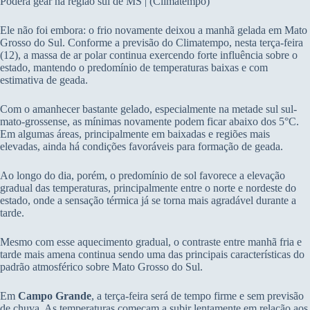
Poderá gear na região sul de MS | (Climatempo)
Ele não foi embora: o frio novamente deixou a manhã gelada em Mato
Grosso do Sul. Conforme a previsão do Climatempo, nesta terça-feira
(12), a massa de ar polar continua exercendo forte influência sobre o
estado, mantendo o predomínio de temperaturas baixas e com
estimativa de geada.
Com o amanhecer bastante gelado, especialmente na metade sul sul-
mato-grossense, as mínimas novamente podem ficar abaixo dos 5°C.
Em algumas áreas, principalmente em baixadas e regiões mais
elevadas, ainda há condições favoráveis para formação de geada.
Ao longo do dia, porém, o predomínio de sol favorece a elevação
gradual das temperaturas, principalmente entre o norte e nordeste do
estado, onde a sensação térmica já se torna mais agradável durante a
tarde.
Mesmo com esse aquecimento gradual, o contraste entre manhã fria e
tarde mais amena continua sendo uma das principais características do
padrão atmosférico sobre Mato Grosso do Sul.
Em
Campo Grande
, a terça-feira será de tempo firme e sem previsão
de chuva. As temperaturas começam a subir lentamente em relação aos