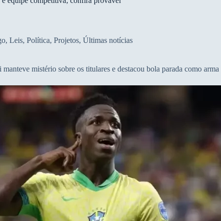
 e equipe competitiva; confira provável
go
,
Leis
,
Política
,
Projetos
,
Últimas notícias
 manteve mistério sobre os titulares e destacou bola parada como arma 