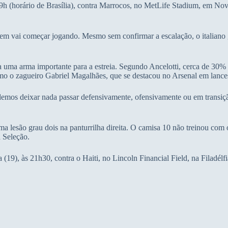
9h (horário de Brasília), contra Marrocos, no MetLife Stadium, em Nova
em vai começar jogando. Mesmo sem confirmar a escalação, o italiano g
a uma arma importante para a estreia. Segundo Ancelotti, cerca de 30%
mo o zagueiro Gabriel Magalhães, que se destacou no Arsenal em lances 
mos deixar nada passar defensivamente, ofensivamente ou em transição
 lesão grau dois na panturrilha direita. O camisa 10 não treinou com 
a Seleção.
a (19), às 21h30, contra o Haiti, no Lincoln Financial Field, na Filadélfi