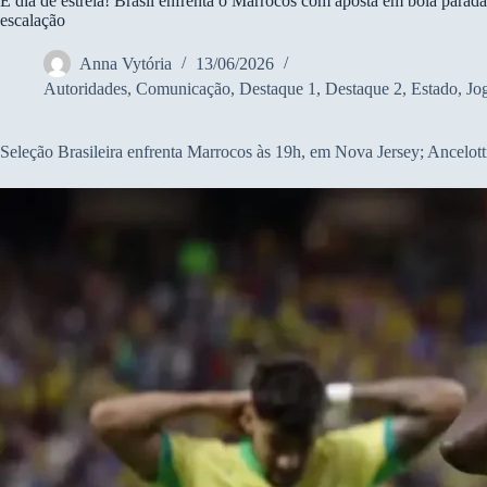
É dia de estreia! Brasil enfrenta o Marrocos com aposta em bola parada
escalação
Anna Vytória
13/06/2026
Autoridades
,
Comunicação
,
Destaque 1
,
Destaque 2
,
Estado
,
Jo
Seleção Brasileira enfrenta Marrocos às 19h, em Nova Jersey; Ancelotti