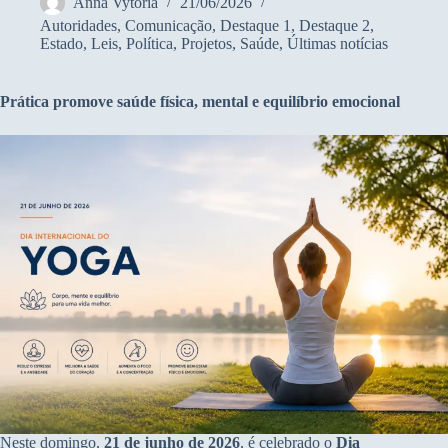
Anna Vytória
21/06/2026
Autoridades
,
Comunicação
,
Destaque 1
,
Destaque 2
,
Estado
,
Leis
,
Política
,
Projetos
,
Saúde
,
Últimas notícias
Prática promove saúde física, mental e equilíbrio emocional
Neste domingo,
21 de junho de 2026
, é celebrado o
Dia