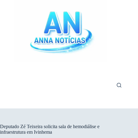
Pular
para
o
conteúdo
Deputado Zé Teixeira solicita sala de hemodiálise e
infraestrutura em Ivinhema