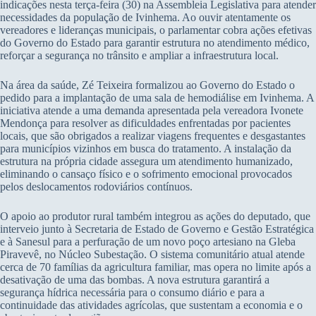
indicações nesta terça-feira (30) na Assembleia Legislativa para atender
necessidades da população de Ivinhema. Ao ouvir atentamente os
vereadores e lideranças municipais, o parlamentar cobra ações efetivas
do Governo do Estado para garantir estrutura no atendimento médico,
reforçar a segurança no trânsito e ampliar a infraestrutura local.
Na área da saúde, Zé Teixeira formalizou ao Governo do Estado o
pedido para a implantação de uma sala de hemodiálise em Ivinhema. A
iniciativa atende a uma demanda apresentada pela vereadora Ivonete
Mendonça para resolver as dificuldades enfrentadas por pacientes
locais, que são obrigados a realizar viagens frequentes e desgastantes
para municípios vizinhos em busca do tratamento. A instalação da
estrutura na própria cidade assegura um atendimento humanizado,
eliminando o cansaço físico e o sofrimento emocional provocados
pelos deslocamentos rodoviários contínuos.
O apoio ao produtor rural também integrou as ações do deputado, que
interveio junto à Secretaria de Estado de Governo e Gestão Estratégica
e à Sanesul para a perfuração de um novo poço artesiano na Gleba
Piravevê, no Núcleo Subestação. O sistema comunitário atual atende
cerca de 70 famílias da agricultura familiar, mas opera no limite após a
desativação de uma das bombas. A nova estrutura garantirá a
segurança hídrica necessária para o consumo diário e para a
continuidade das atividades agrícolas, que sustentam a economia e o