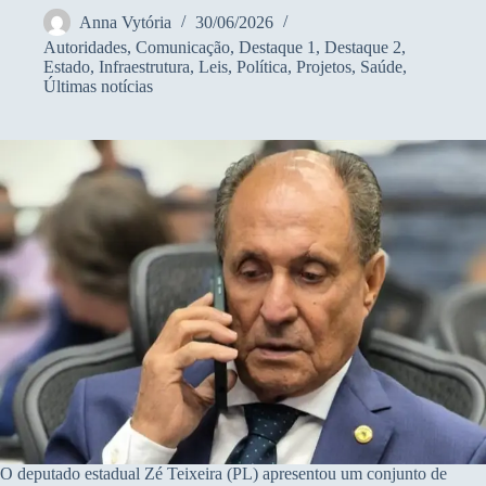
Anna Vytória
30/06/2026
Autoridades
,
Comunicação
,
Destaque 1
,
Destaque 2
,
Estado
,
Infraestrutura
,
Leis
,
Política
,
Projetos
,
Saúde
,
Últimas notícias
O deputado estadual Zé Teixeira (PL) apresentou um conjunto de