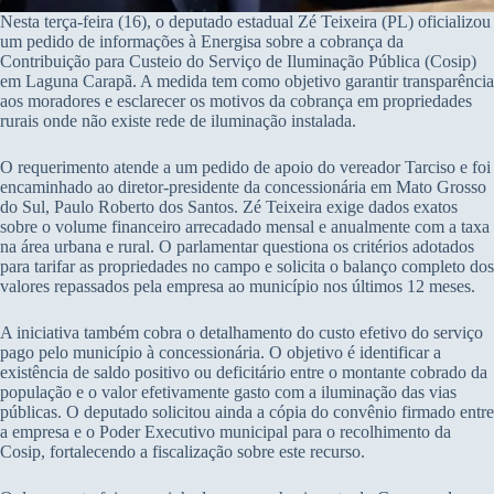
Nesta terça-feira (16), o deputado estadual Zé Teixeira (PL) oficializou
um pedido de informações à Energisa sobre a cobrança da
Contribuição para Custeio do Serviço de Iluminação Pública (Cosip)
em Laguna Carapã. A medida tem como objetivo garantir transparência
aos moradores e esclarecer os motivos da cobrança em propriedades
rurais onde não existe rede de iluminação instalada.
O requerimento atende a um pedido de apoio do vereador Tarciso e foi
encaminhado ao diretor-presidente da concessionária em Mato Grosso
do Sul, Paulo Roberto dos Santos. Zé Teixeira exige dados exatos
sobre o volume financeiro arrecadado mensal e anualmente com a taxa
na área urbana e rural. O parlamentar questiona os critérios adotados
para tarifar as propriedades no campo e solicita o balanço completo dos
valores repassados pela empresa ao município nos últimos 12 meses.
A iniciativa também cobra o detalhamento do custo efetivo do serviço
pago pelo município à concessionária. O objetivo é identificar a
existência de saldo positivo ou deficitário entre o montante cobrado da
população e o valor efetivamente gasto com a iluminação das vias
públicas. O deputado solicitou ainda a cópia do convênio firmado entre
a empresa e o Poder Executivo municipal para o recolhimento da
Cosip, fortalecendo a fiscalização sobre este recurso.