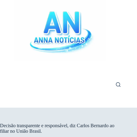
Pular
para
o
conteúdo
Decisão transparente e responsável, diz Carlos Bernardo ao
filiar no União Brasil.