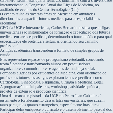
Caballero, sedia nesta quarta-feira, 25, juntamente com a Universidade
Interamericana, o Congresso Anual das Ligas de Medicina, no
auditório de eventos do Centro Tecnológico (CT).
O evento reúne as diversas áreas da Medicina em atividades
direcionadas a capacitar futuros médicos para as especialidades
escolhidas.
CEO da UCP e Interamericana, Carlos Bernardo destaca que as ligas
universitárias são instrumentos de formação e capacitação dos futuros
médicos em áreas específicas, determinando o futuro médico para qual
especialidade ele pretenderá seguir, já orientando seu caminho
profissional.
As ligas acadêmicas transcendem o formato de simples grupos de
estudo.
Elas representam espaços de protagonismo estudantil, conectando
teoria à prática e transformando alunos em pesquisadores,
organizadores, comunicadores e agentes de mudança social.
Formadas e geridas por estudantes de Medicina, com orientação de
professores tutores, essas ligas exploram temas específicos como
Cardiologia, Ginecologia, Psiquiatria, Cirurgia e Medicina Legal.
A programação inclui palestras, workshops, atividades práticas,
projetos de extensão e produção científica.
Uma das marcas registradas da UCP em Pedro Juan Caballero é
justamente o fortalecimento dessas ligas universitárias, que atraem
tanto paraguaios quanto estrangeiros, especialmente brasileiros.
Participar delas enriquece o currículo e o desenvolvimento pessoal dos