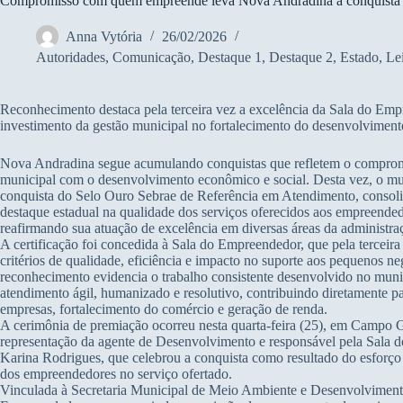
Compromisso com quem empreende leva Nova Andradina à conquista 
Anna Vytória
26/02/2026
Autoridades
,
Comunicação
,
Destaque 1
,
Destaque 2
,
Estado
,
Le
Reconhecimento destaca pela terceira vez a excelência da Sala do Emp
investimento da gestão municipal no fortalecimento do desenvolvimen
Nova Andradina segue acumulando conquistas que refletem o comprom
municipal com o desenvolvimento econômico e social. Desta vez, o mun
conquista do Selo Ouro Sebrae de Referência em Atendimento, conso
destaque estadual na qualidade dos serviços oferecidos aos empreended
reafirmando sua atuação de excelência em diversas áreas da administra
A certificação foi concedida à Sala do Empreendedor, que pela terceira
critérios de qualidade, eficiência e impacto no suporte aos pequenos n
reconhecimento evidencia o trabalho consistente desenvolvido no muni
atendimento ágil, humanizado e resolutivo, contribuindo diretamente p
empresas, fortalecimento do comércio e geração de renda.
A cerimônia de premiação ocorreu nesta quarta-feira (25), em Campo 
representação da agente de Desenvolvimento e responsável pela Sala 
Karina Rodrigues, que celebrou a conquista como resultado do esforço 
dos empreendedores no serviço ofertado.
Vinculada à Secretaria Municipal de Meio Ambiente e Desenvolvimento