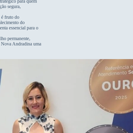
tratégico para quem
ação segura,
 é fruto do
alecimento do
nta essencial para o
alho permanente,
nar Nova Andradina uma