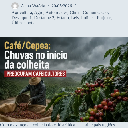
Anna Vytória
20/05/2026
Agricultura
,
Agro
,
Autoridades
,
Clima
,
Comunicação
,
Destaque 1
,
Destaque 2
,
Estado
,
Leis
,
Política
,
Projetos
,
Últimas notícias
Com o avanço da colheita do café arábica nas principais regiões