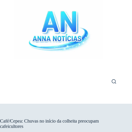
Pular
para
o
conteúdo
Café/Cepea: Chuvas no início da colheita preocupam
cafeicultores