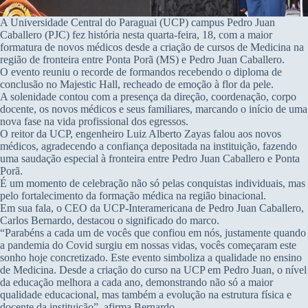
A Universidade Central do Paraguai (UCP) campus Pedro Juan
Caballero (PJC) fez história nesta quarta-feira, 18, com a maior
formatura de novos médicos desde a criação de cursos de Medicina na
região de fronteira entre Ponta Porã (MS) e Pedro Juan Caballero.
O evento reuniu o recorde de formandos recebendo o diploma de
conclusão no Majestic Hall, recheado de emoção à flor da pele.
A solenidade contou com a presença da direção, coordenação, corpo
docente, os novos médicos e seus familiares, marcando o início de uma
nova fase na vida profissional dos egressos.
O reitor da UCP, engenheiro Luiz Alberto Zayas falou aos novos
médicos, agradecendo a confiança depositada na instituição, fazendo
uma saudação especial à fronteira entre Pedro Juan Caballero e Ponta
Porã.
É um momento de celebração não só pelas conquistas individuais, mas
pelo fortalecimento da formação médica na região binacional.
Em sua fala, o CEO da UCP-Interamericana de Pedro Juan Caballero,
Carlos Bernardo, destacou o significado do marco.
“Parabéns a cada um de vocês que confiou em nós, justamente quando
a pandemia do Covid surgiu em nossas vidas, vocês começaram este
sonho hoje concretizado. Este evento simboliza a qualidade no ensino
de Medicina. Desde a criação do curso na UCP em Pedro Juan, o nível
da educação melhora a cada ano, demonstrando não só a maior
qualidade educacional, mas também a evolução na estrutura física e
docente da instituição”, afirma Bernardo.