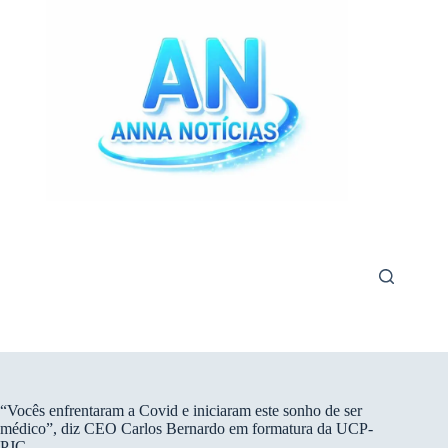
Pular
para
o
conteúdo
“Vocês enfrentaram a Covid e iniciaram este sonho de ser
médico”, diz CEO Carlos Bernardo em formatura da UCP-
PJC