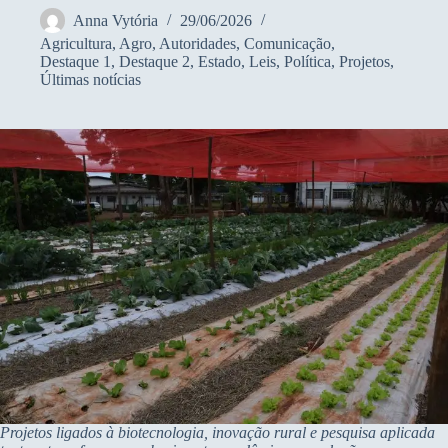
Anna Vytória
29/06/2026
Agricultura
,
Agro
,
Autoridades
,
Comunicação
,
Destaque 1
,
Destaque 2
,
Estado
,
Leis
,
Política
,
Projetos
,
Últimas notícias
Projetos ligados à biotecnologia, inovação rural e pesquisa aplicada