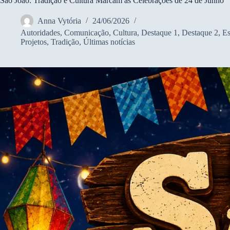
São João: Tradição e Cultura Marcam as Celebrações de 24 de Junho
Anna Vytória
24/06/2026
Autoridades
,
Comunicação
,
Cultura
,
Destaque 1
,
Destaque 2
,
Es
Projetos
,
Tradição
,
Últimas notícias