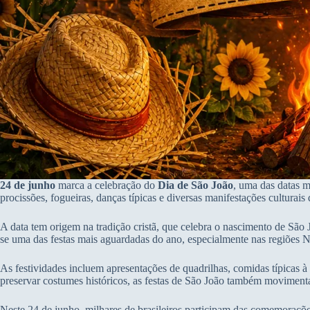
24 de junho
marca a celebração do
Dia de São João
, uma das datas m
procissões, fogueiras, danças típicas e diversas manifestações cultura
A data tem origem na tradição cristã, que celebra o nascimento de São
se uma das festas mais aguardadas do ano, especialmente nas regiões N
As festividades incluem apresentações de quadrilhas, comidas típicas 
preservar costumes históricos, as festas de São João também moviment
Neste 24 de junho, milhares de brasileiros participam das comemoraçõe