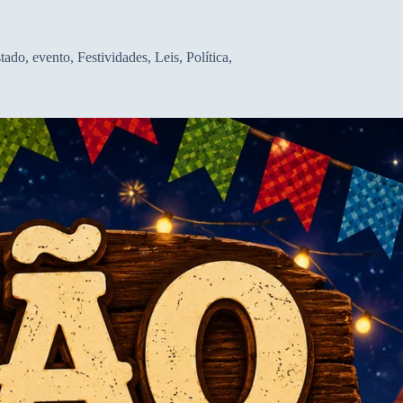
tado
,
evento
,
Festividades
,
Leis
,
Política
,