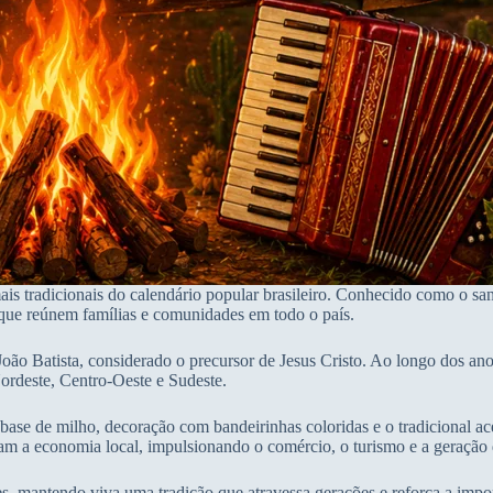
ais tradicionais do calendário popular brasileiro. Conhecido como o sa
is que reúnem famílias e comunidades em todo o país.
 João Batista, considerado o precursor de Jesus Cristo. Ao longo dos a
ordeste, Centro-Oeste e Sudeste.
à base de milho, decoração com bandeirinhas coloridas e o tradicional 
am a economia local, impulsionando o comércio, o turismo e a geração
s, mantendo viva uma tradição que atravessa gerações e reforça a impor