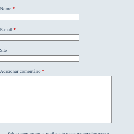
Nome
*
E-mail
*
Site
Adicionar comentário
*
Salvar meu nome, e-mail e site neste navegador para a