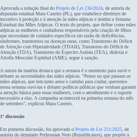
Aprovada a redação final do
Projeto de Lei 236/2024
, de autoria da
deputada estadual Mara Caseiro (PL), que estabelece diretrizes de
incentivo à proteção e à atenção às mães atípicas e institui a Semana
Estadual das Mães Atípicas. O texto do projeto, que define como mães
atípicas as mulheres e cuidadoras responsáveis pela criação de filhos
que necessitam de cuidados específicos em razão de deficiências,
síndromes, transtornos ou doenças raras, como Transtorno do Déficit
de Atenção com Hiperatividade (TDAH), Transtorno do Déficit de
Atenção (TDA), Transtorno do Espectro Autista (TEA), dislexia e
Atrofia Muscular Espinhal (AME), segue à sanção.
A autora da matéria destaca que a semana é o momento para ouvir e
debater as necessidades das mães atípicas. “Penso no que passam as
mães atípicas, que tem tanto amor e carinho para cuidar, queremos
nessa semana ouvi-las e debater políticas públicas que venham garantir
a atenção básica para essas mulheres, com o atendimento e o suporte
necessário a elas. A campanha acontecerá na primeira semana do mês
de setembro”, explicou Mara Caseiro.
1ª discussão
Em primeira discussão, foi aprovado o
Projeto de Lei 251/2025
, de
autoria do deputado Pedrossian Neto (Republicanos), que propõe a