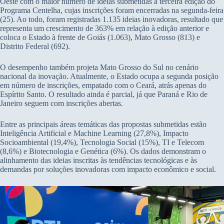
Oeste com o maior número de ideias submetidas à terceira edição do
Programa Centelha, cujas inscrições foram encerradas na segunda-feira
(25). Ao todo, foram registradas 1.135 ideias inovadoras, resultado que
representa um crescimento de 363% em relação à edição anterior e
coloca o Estado à frente de Goiás (1.063), Mato Grosso (813) e
Distrito Federal (692).
O desempenho também projeta Mato Grosso do Sul no cenário
nacional da inovação. Atualmente, o Estado ocupa a segunda posição
em número de inscrições, empatado com o Ceará, atrás apenas do
Espírito Santo. O resultado ainda é parcial, já que Paraná e Rio de
Janeiro seguem com inscrições abertas.
Entre as principais áreas temáticas das propostas submetidas estão
Inteligência Artificial e Machine Learning (27,8%), Impacto
Socioambiental (19,4%), Tecnologia Social (15%), TI e Telecom
(8,6%) e Biotecnologia e Genética (6%). Os dados demonstram o
alinhamento das ideias inscritas às tendências tecnológicas e às
demandas por soluções inovadoras com impacto econômico e social.