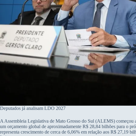
Deputados já analisam LDO 2027
A Assembleia Legislativa de Mato Grosso do Sul (ALEMS) começou a a
um orçamento global de aproximadamente R$ 28,84 bilhões para o próx
representa crescimento de cerca de 6,06% em relação aos R$ 27,19 bilhõ