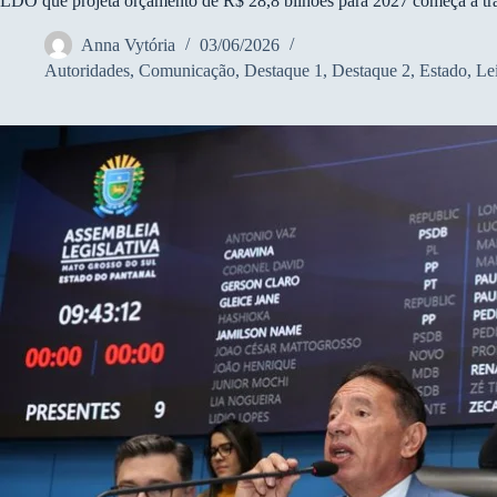
LDO que projeta orçamento de R$ 28,8 bilhões para 2027 começa a 
Anna Vytória
03/06/2026
Autoridades
,
Comunicação
,
Destaque 1
,
Destaque 2
,
Estado
,
Le