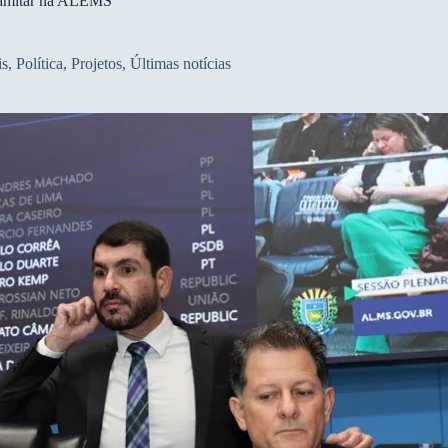
tramitar na ALEMS
is
,
Política
,
Projetos
,
Últimas notícias