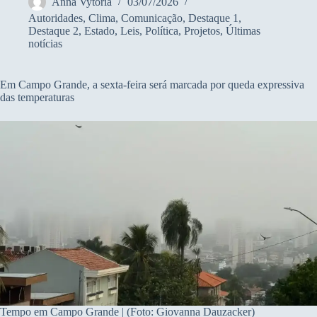
Anna Vytória
03/07/2026
Autoridades
,
Clima
,
Comunicação
,
Destaque 1
,
Destaque 2
,
Estado
,
Leis
,
Política
,
Projetos
,
Últimas
notícias
Em Campo Grande, a sexta-feira será marcada por queda expressiva
das temperaturas
Tempo em Campo Grande | (Foto: Giovanna Dauzacker)