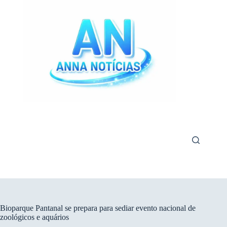
Pular
para
o
conteúdo
Bioparque Pantanal se prepara para sediar evento nacional de
zoológicos e aquários