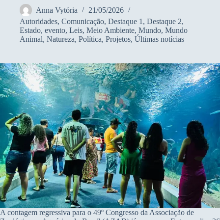
Anna Vytória
21/05/2026
Autoridades
,
Comunicação
,
Destaque 1
,
Destaque 2
,
Estado
,
evento
,
Leis
,
Meio Ambiente
,
Mundo
,
Mundo
Animal
,
Natureza
,
Política
,
Projetos
,
Últimas notícias
A contagem regressiva para o 49º Congresso da Associação de