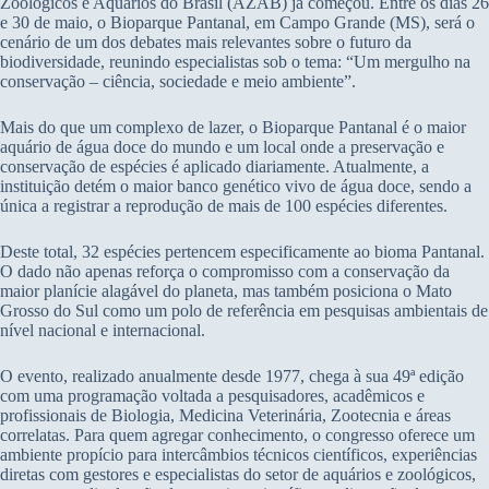
Zoológicos e Aquários do Brasil (AZAB) já começou. Entre os dias 26
e 30 de maio, o Bioparque Pantanal, em Campo Grande (MS), será o
cenário de um dos debates mais relevantes sobre o futuro da
biodiversidade, reunindo especialistas sob o tema: “Um mergulho na
conservação – ciência, sociedade e meio ambiente”.
Mais do que um complexo de lazer, o Bioparque Pantanal é o maior
aquário de água doce do mundo e um local onde a preservação e
conservação de espécies é aplicado diariamente. Atualmente, a
instituição detém o maior banco genético vivo de água doce, sendo a
única a registrar a reprodução de mais de 100 espécies diferentes.
Deste total, 32 espécies pertencem especificamente ao bioma Pantanal.
O dado não apenas reforça o compromisso com a conservação da
maior planície alagável do planeta, mas também posiciona o Mato
Grosso do Sul como um polo de referência em pesquisas ambientais de
nível nacional e internacional.
O evento, realizado anualmente desde 1977, chega à sua 49ª edição
com uma programação voltada a pesquisadores, acadêmicos e
profissionais de Biologia, Medicina Veterinária, Zootecnia e áreas
correlatas. Para quem agregar conhecimento, o congresso oferece um
ambiente propício para intercâmbios técnicos científicos, experiências
diretas com gestores e especialistas do setor de aquários e zoológicos,