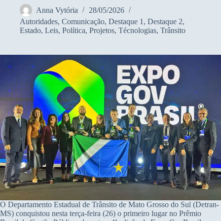
Anna Vytória
28/05/2026
Autoridades
,
Comunicação
,
Destaque 1
,
Destaque 2
,
Estado
,
Leis
,
Política
,
Projetos
,
Técnologias
,
Trânsito
O Departamento Estadual de Trânsito de Mato Grosso do Sul (Detran-
MS) conquistou nesta terça-feira (26) o primeiro lugar no Prêmio