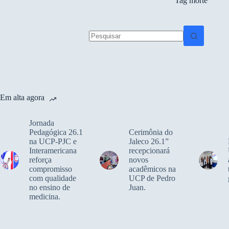
Tag
morte
Sem
resultados
Em alta agora
Jornada
Pedagógica 26.1
Cerimônia do
na UCP-PJC e
Jaleco 26.1”
Interamericana
recepcionará
reforça
novos
compromisso
acadêmicos na
com qualidade
UCP de Pedro
no ensino de
Juan.
medicina.